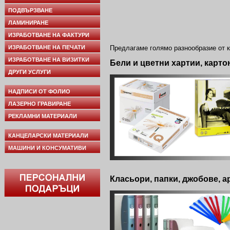
ПОДВЪРЗВАНЕ
ЛАМИНИРАНЕ
ИЗРАБОТВАНЕ НА ФАКТУРИ
ИЗРАБОТВАНЕ НА ПЕЧАТИ
Предлагаме голямо разнообразие от 
ИЗРАБОТВАНЕ НА ВИЗИТКИ
Бели и цветни хар
ДРУГИ УСЛУГИ
НАДПИСИ ОТ ФОЛИО
ЛАЗЕРНО ГРАВИРАНЕ
РЕКЛАМНИ МАТЕРИАЛИ
КАНЦЕЛАРСКИ МАТЕРИАЛИ
МАШИНИ И КОНСУМАТИВИ
Класьори, папки, джобове