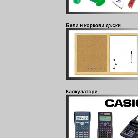
Бели и коркови дъски
Калкулатори