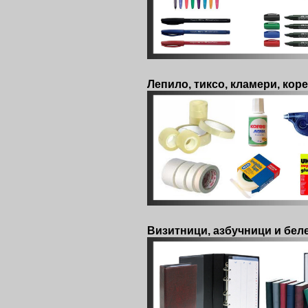
Лепило, тиксо, кламери, кор
Визитници, азбучници и бел